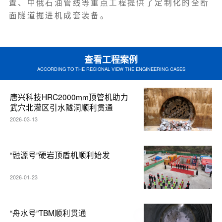
置、中俄石油管线等重点工程提供了定制化的全断
关于唐兴
面隧道掘进机成套装备。
联系我们
查看工程案例
ACCORDING TO THE REGIONAL VIEW THE ENGINEERING CASES
唐兴科技HRC2000mm顶管机助力
武穴北灌区引水隧洞顺利贯通
2026-03-13
“融源号”硬岩顶盾机顺利始发
2026-01-23
“舟水号”TBM顺利贯通