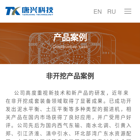
EN
RU
产品案例
首页
Construction case
产品中心
产品案例
非开挖产品案例
技术中心
公司高度重视新技术和新产品的研发，近年来
在非开挖成套装备领域取得了显著成果。已成功开
服务支持
发出泥水平衡、土压平衡等多种类型的掘进机，相
关产品在国内市场获得了良好应用，并广受用户好
聚焦唐兴
评。公司先后为国内西气东输、南水北调、引黄入
郑、引江济淮、滇中引水、环北部湾广东水资源配