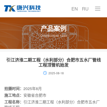
EN
RU
产品案例
首页
Construction case
产品中心
产品案例
引江济淮二期工程（水利部分）合肥市五水厂管线
工程顶管机始发
技术中心
2025-08-18
服务支持
拍摄时间：
2025年8月
施工地点：
安徽省合肥市
聚焦唐兴
工程名称：
引江济淮二期工程（水利部分）合肥市五水厂