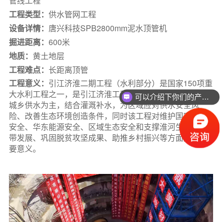
管线工程
关于唐兴
工程类型：
供水管网工程
设备详情：
唐兴科技SPB2800mm泥水顶管机
联系我们
掘进距离：
600米
地质：
黄土地层
工程难点：
长距离顶管
工程意义：
引江济淮二期工程（水利部分）是国家150项重
大水利工程之一，是引江济淮工程体系有机组成部分，以
可以介绍下你们的产品么？
城乡供水为主，结合灌溉补水，为区域应对供水安全风
险、改善生态环境创造条件，同时该工程对维护国家粮食
安全、华东能源安全、区域生态安全和支撑淮河生态经济
带发展、巩固脱贫攻坚成果、助推乡村振兴等方面具有重
要意义。