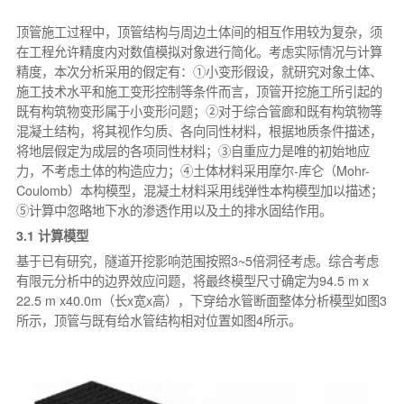
顶管施工过程中，顶管结构与周边土体间的相互作用较为复杂，须
在工程允许精度内对数值模拟对象进行简化。考虑实际情况与计算
精度，本次分析采用的假定有：①小变形假设，就研究对象土体、
施工技术水平和施工变形控制等条件而言，顶管开挖施工所引起的
既有构筑物变形属于小变形问题；②对于综合管廊和既有构筑物等
混凝土结构，将其视作匀质、各向同性材料，根据地质条件描述，
将地层假定为成层的各项同性材料；③自重应力是唯的初始地应
力，不考虑土体的构造应力；④土体材料采用摩尔-库仑（Mohr-
Coulomb）本构模型，混凝土材料采用线弹性本构模型加以描述；
⑤计算中忽略地下水的渗透作用以及土的排水固结作用。
3.1 计算模型
基于已有研究，隧道开挖影响范围按照3~5倍洞径考虑。综合考虑
有限元分析中的边界效应问题，将最终模型尺寸确定为94.5 m x
22.5 m x40.0m（长x宽x高），下穿给水管断面整体分析模型如图3
所示，顶管与既有给水管结构相对位置如图4所示。