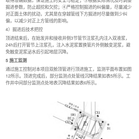
掘进参数，防止超挖和欠挖；④严格控制掘进的纠偏量，尽量减少
对正面土体的扰动，尤其是在穿越管线下方掘进时尽量做到少纠
偏，以减少对正上方管线的影响。
4）掘进后技术把控
顶进结束后，在始发井和接收井侧3节管节注浆孔内注入双液浆，
24h后打开管节上注浆孔，注入水泥浆置换管片外侧触变泥浆，避
免触变泥浆泌水后引起地层沉降。
5 施工监测
通过施工控制对本项目双舱顶管进行顶进施工，监测平面布置如图
12所示。顶进完成后，部分监测点处管线沉降结果如表5所示。工
作井中间部分监测点处地表沉降结果如表6所示。