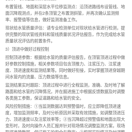
布置管线、地面和深层水平位移监测点：沿顶进路线布设管线、地
面沉降观测点，并在2条顶管之布置测斜管，并再次确认监测频
率、报警值等信息，做好监测准备工作。
现状给水管质量评估：请专业检测单位对现状给水管进行检测，提
供完整的现状管线资料和管线质量状况评估报告，作为完成给水管
质量状况评估的前置条件。
3）顶进中做好过程控制
控制顶进参数：根据给水管的质量评估报告，在顶管顶进过程中做
好参数控制措施，相关参数项目包含顶推力、注浆压力、注浆速
度、顶进速度和监测结果等。同时做好衔接，实时掌握顶进穿越期
间水管内的流量、压力数值等信息。
监测结果实时跟踪：顶进过程中进行全程监测，准确、及时地了解
路面和给水管的沉降情况，并在掘进施工中根据反馈数据及时调整
各类施工参数，保证道路和给水管的安全。
风险控制措施：①当监测数据达到预警值时，应立即降低顶进速
度，增加监测频率，及时分析原因并采取有效措施，如调整顶进压
力、顶进速度以及注浆效率等；②当沉降超过预警值和地面出现大
变形时，及时向操作人员汇报并针对现场情况调整监测方案，现场
取得准确数据，保证施工的安全与稳定；③根据实际情况及时调整