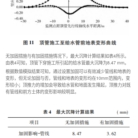
无加固措施与有加固措施情况下，最大沉降计算结果如表4所示。
由表4可知，顶管下穿施工所引起的给水管最大沉降为8.47 mm。
根据数值模拟结果可知，通过设置加固可以有效减少管线和地表的
变形，但无论加固与否，管线和地表的变形均在10mm范围内，变
形较小；顶推力的增加会导致给水管和地面发生隆起，顶推力对既
有管线和前方土体的变形影响较明显。