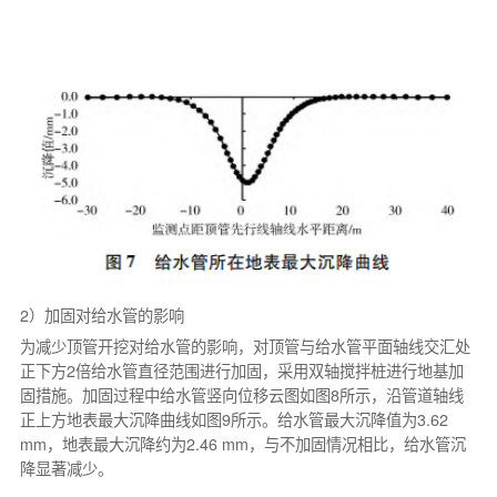
2）加固对给水管的影响
为减少顶管开挖对给水管的影响，对顶管与给水管平面轴线交汇处
正下方2倍给水管直径范围进行加固，采用双轴搅拌桩进行地基加
固措施。加固过程中给水管竖向位移云图如图8所示，沿管道轴线
正上方地表最大沉降曲线如图9所示。给水管最大沉降值为3.62
mm，地表最大沉降约为2.46 mm，与不加固情况相比，给水管沉
降显著减少。