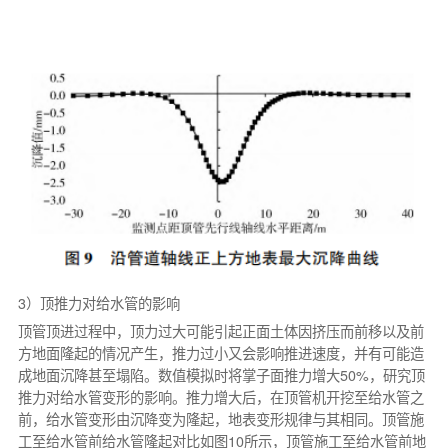
3）顶推力对给水管的影响
顶管顶进过程中，顶力过大可能引起正面土体因挤压而前移以及前
方地面隆起的情况产生，推力过小又会影响推进速度，并有可能造
成地面沉降甚至塌陷。数值模拟时将掌子面推力增大50%，研究顶
推力对给水管变形的影响。推力增大后，在顶管机开挖至给水管之
前，给水管变形由沉降变为隆起，地表变形规律与其相同。顶管施
工至给水管前给水管隆起对比如图10所示，顶管施工至给水管前地