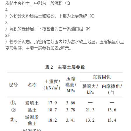
质黏土夹粉土，中部为一般沉积（Q
4
）的粉砂夹粉质黏土和粉砂，下部为上更新统（Q
3
）沉积的砾砂层，下覆基岩为白严系浦口组（K
2P
）粉砂质泥岩。顶管所在范围内均为富水软土地层，压缩模量小且
变形敏感，主要土层参数如表2所示。