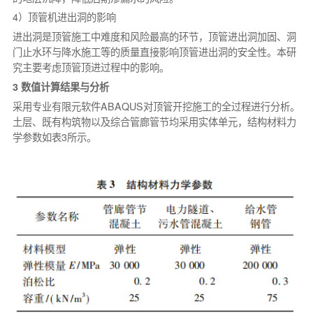
4）顶管机进出洞的影响
进出洞是顶管施工中难度和风险最高的环节，顶管进出洞加固、洞
门止水环与降水施工等的质量直接影响顶管进出洞的安全性。本研
究主要考虑顶管顶进过程中的影响。
3 数值计算结果与分析
采用专业有限元软件ABAQUS对顶管开挖施工的全过程进行分析。
土层、既有构筑物以及综合管廊管节均采用实体单元，结构材料力
学参数如表3所示。